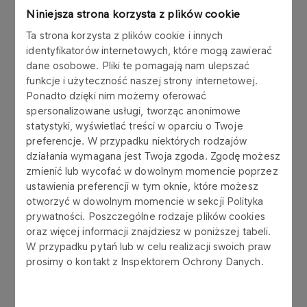
początku działalności jest pod dostatkiem...
Niniejsza strona korzysta z plików cookie
Znajomość AI jest także o tyle cenna, że pozwala:
Ta strona korzysta z plików cookie i innych
identyfikatorów internetowych, które mogą zawierać
odciążyć zespół z wykonywania
dane osobowe. Pliki te pomagają nam ulepszać
powtarzalnych zadań,
funkcje i użyteczność naszej strony internetowej.
Ponadto dzięki nim możemy oferować
poprawić jakość obsługi klienta,
spersonalizowane usługi, tworząc anonimowe
statystyki, wyświetlać treści w oparciu o Twoje
przyspieszyć procesy sprzedaży i marketingu
,
preferencje. W przypadku niektórych rodzajów
lepiej zarządzać danymi,
działania wymagana jest Twoja zgoda. Zgodę możesz
zmienić lub wycofać w dowolnym momencie poprzez
stanowi kluczowy czynnik budowania
ustawienia preferencji w tym oknie, które możesz
konkurencyjności.
otworzyć w dowolnym momencie w sekcji Polityka
prywatności. Poszczególne rodzaje plików cookies
oraz więcej informacji znajdziesz w poniższej tabeli.
Automatyzacja procesów za sprawą AI nie może
W przypadku pytań lub w celu realizacji swoich praw
się jednak odbywać "na ślepo". Dlatego warsztat
prosimy o kontakt z Inspektorem Ochrony Danych.
pomagał uczestnikom zrozumieć, które procesy
warto automatyzować,
jakie technologie są
dostępne
i jak mogą być zastosowane w praktyce