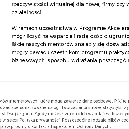
rzeczywistości wirtualnej dla nowej firmy czy
działalności.
W ramach uczestnictwa w Programie Akceler
mógł liczyć na wsparcie i radę osób o ugrunt
liście naszych mentorów znalazły się doświad
mogły dawać uczestnikom programu praktycz
biznesowych, sposobu wdrażania poszczegól
katorów internetowych, które mogą zawierać dane osobowe. Pliki t
SKONTAKTUJ SIĘ Z NAMI
NA SKRÓTY
ować spersonalizowane usługi, tworząc anonimowe statystyki, wyś
jest Twoja zgoda. Zgodę możesz zmienić lub wycofać w dowolny
Dział Rozwoju i Marketingu
Aktualności
sekcji Polityka prywatności. Poszczególne rodzaje plików cooki
ch praw prosimy o kontakt z Inspektorem Ochrony Danych.
Sekretariat
Oferta