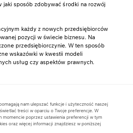
 w jaki sposób zdobywać środki na rozwój
acyjnym każdy z nowych przedsiębiorców
owanej pozycji w świecie biznesu. Na
czone przedsiębiorczynie. W ten sposób
ne wskazówki w kwestii modeli
nych usług czy aspektów prawnych.
e pomagają nam ulepszać funkcje i użyteczność naszej
wietlać treści w oparciu o Twoje preferencje. W
m momencie poprzez ustawienia preferencji w tym
Dla
O firmie
es oraz więcej informacji znajdziesz w poniższej
akcjonariuszy