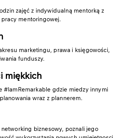
odzin zajęć z indywidualną mentorką z
 pracy mentoringowej.
n
kresu marketingu, prawa i księgowości,
iwania funduszy.
i miękkich
cie #IamRemarkable gdzie miedzy innymi
i planowania wraz z plannerem.
t networking biznesowy, poznali jego
liwość wykorzystania nowych umiejętnosci