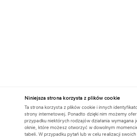
Niniejsza strona korzysta z plików cookie
Ta strona korzysta z plików cookie i innych identyfi
PPP-T S.A.
strony internetowej. Ponadto dzięki nim możemy ofer
przypadku niektórych rodzajów działania wymagana 
Copyright © 2025
oknie, które możesz otworzyć w dowolnym momencie w 
Wszystkie prawa zastrzeżone
tabeli. W przypadku pytań lub w celu realizacji swoi